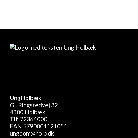
UngHolbæk
Gl. Ringstedvej 32
4300 Holbæk
Tlf.
72364000
EAN 5790001121051
ungdom@holb.dk