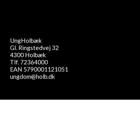
UngHolbæk
Gl. Ringstedvej 32
4300 Holbæk
Tlf.
72364000
EAN 5790001121051
ungdom@holb.dk