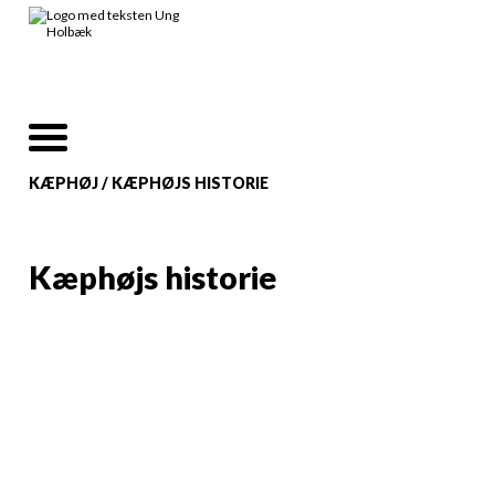
KÆPHØJ
/
KÆPHØJS HISTORIE
Kæphøjs historie
1. september 1985 fik Holbæk sit eget
børnecirkus. Blandt forslag som "Cirkus
Fladmast" og "Cirkus Knofedt" blev det
navnet "Cirkus Kæphøj" som blev valgt.
Cirkus Kæphøj startede som en