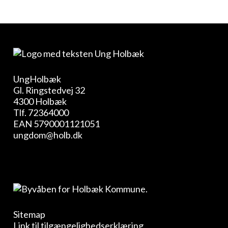
UngHolbæk
Gl. Ringstedvej 32
4300 Holbæk
Tlf.
72364000
EAN 5790001121051
ungdom@holb.dk
Sitemap
Link til tilgængelighedserklæring