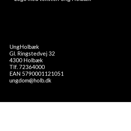
UngHolbæk
Gl. Ringstedvej 32
4300 Holbæk
Tlf.
72364000
EAN 5790001121051
ungdom@holb.dk