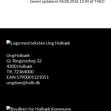
Senest opdateret 04.08.2026 13:45 af THEO
UngHolbæk
Gl. Ringstedvej 32
4300 Holbæk
Tlf.
72364000
EAN 5790001121051
ungdom@holb.dk