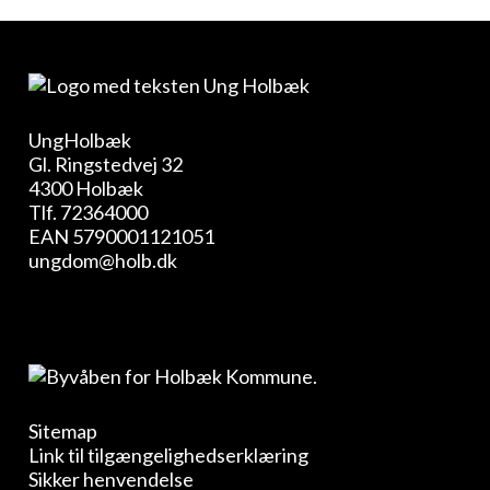
UngHolbæk
Gl. Ringstedvej 32
4300 Holbæk
Tlf.
72364000
EAN 5790001121051
ungdom@holb.dk
Sitemap
Link til tilgængelighedserklæring
Sikker henvendelse