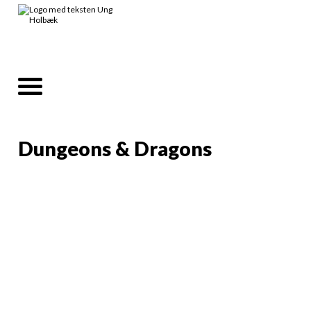
Dungeons & Dragons
Info
Holbæk ungdomsråd
byder på 2 spille dage.
Hvis du har lyst til at