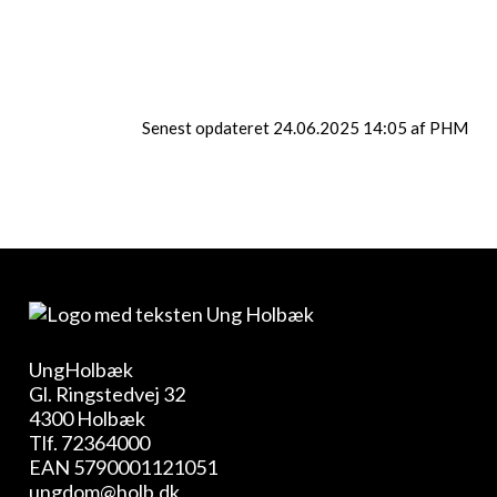
Gamemaster:
Mathias og Falke
Senest opdateret 24.06.2025 14:05 af PHM
UngHolbæk
Gl. Ringstedvej 32
4300 Holbæk
Tlf.
72364000
EAN 5790001121051
ungdom@holb.dk