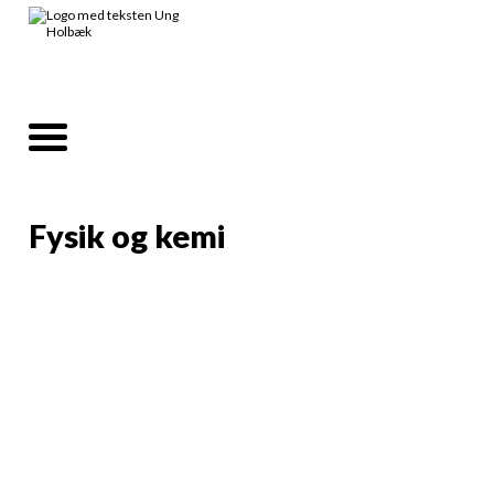
Fysik og kemi
Info
2 dage med sjov og fysik
Her vil du modtage
undervisning i hvordan