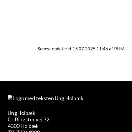
Medbring:
tøj du kan arbejde i, frokost og
en vanddunk
Underviser : Martin Hedegaard Hesseling
Senest opdateret 15.07.2025 11:46 af PHM
UngHolbæk
Gl. Ringstedvej 32
4300 Holbæk