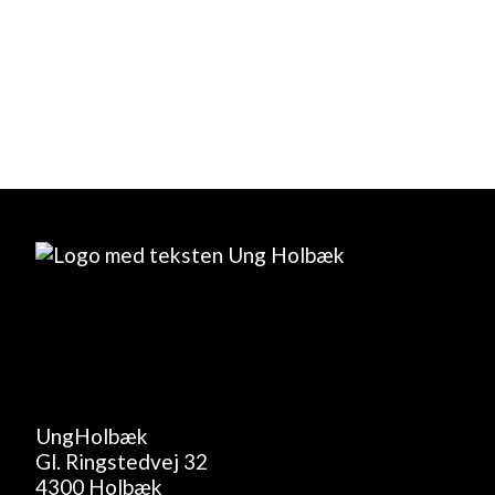
- det er gratis at deltage
UngHolbæk
Gl. Ringstedvej 32
4300 Holbæk