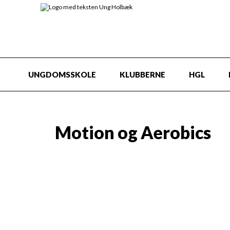
UNGDOMSSKOLE
KLUBBERNE
HGL
Motion og Aerobics
Info
Mortion og Aerobics