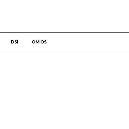
DSI
OM OS