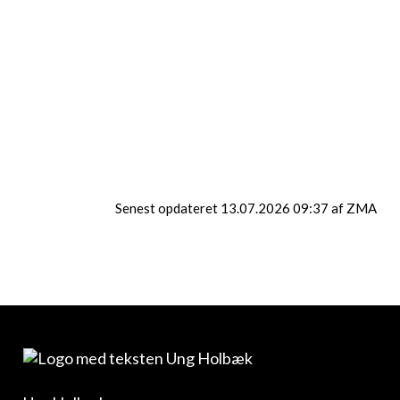
Er du fra bosted eller lignende, skal din
kontaktperson + kontakt oplysninger
skrives som kommentar ved tilmelding.
Vi
har plads til to fra bosted på hvert hold.
Info
Senest opdateret 13.07.2026 09:37 af ZMA