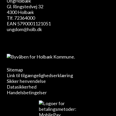
UngHolbæk
Gl. Ringstedvej 32
4300 Holbæk
Tlf.
72364000
EAN 5790001121051
ungdom@holb.dk
Sitemap
Link til tilgængelighedserklæring
Sikker henvendelse
Datasikkerhed
Handelsbetingelser