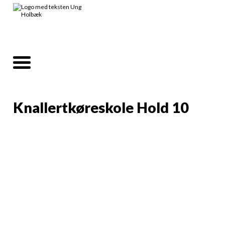
Knallertkøreskole Hold 10
Det er vigtigt at du kan deltage alle dage.
Kig en ekstra gang før du tilmelder dig!
Lørdag 8. august kl. 09:00 – 17:00:
Førstehjælpskursus
Tirsdag 11. august kl. 15:00 – 18:00: