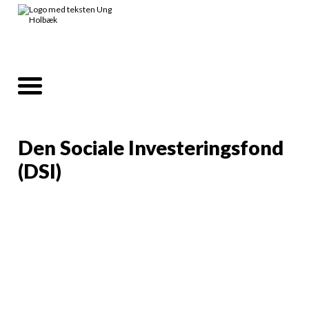
Den Sociale Investeringsfond
(DSI)
Hvad er Den Sociale
Investeringsfond (DSI)?
Den Sociale Investeringsfond
(DSI) investerer i indsatser, der skal styrke børn og
unges trivsel og skabe bedre muligheder for deres
fremtid. Formålet er at støtte projekter, der