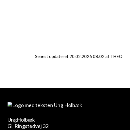
Investeringsfond på deres hjemmeside:
https://dsi.dk/
Du er også velkommen til at kontakte
UngHolbæk, hvis du vil høre mere om
projektet.
Senest opdateret 20.02.2026 08:02 af THEO
UngHolbæk
Gl. Ringstedvej 32