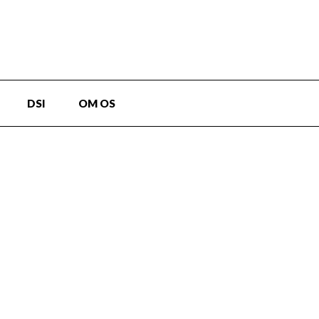
DSI
OM OS