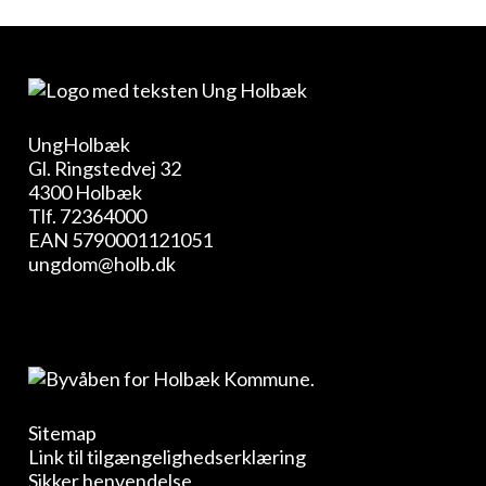
UngHolbæk
Gl. Ringstedvej 32
4300 Holbæk
Tlf.
72364000
EAN 5790001121051
ungdom@holb.dk
Sitemap
Link til tilgængelighedserklæring
Sikker henvendelse