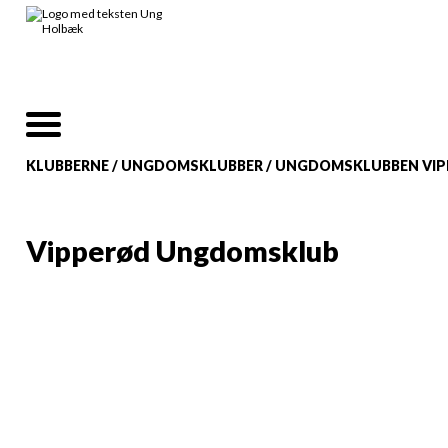
KLUBBERNE
/
UNGDOMSKLUBBER
/
UNGDOMSKLUBBEN VI
Vipperød Ungdomsklub
I ungdomsklubben i Vipperød står Nicklas,
Mathilde og Glenn klar til at tage imod de
unge.
Tirsdag: 17.00–21.00
Torsdag: 17.00–21.00