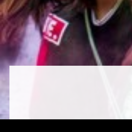
ALT dette sker efter gældende regle
Meddelelser på mail/SMS
Vi sender ofte meddelelser på sms ell
aflysninger eller bare påmindelser. D
tilfælde) ikke besvare, da de sende
- så ved du det er sms fra Ungdomss
disse, så ring eller mail.