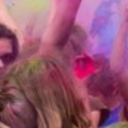
omsskolen?
d sammen med venner, få NYE venner og
ar meldt dig til
truktør, hvis du en enkelt gang er
afbud, så kontakter vi dine forældre,
gtig del af Ungdomskolen!
r I med læreren, om hvilke
ker, der er til holdet og dets
 som efterfølgende bliver lagt på
lyers.