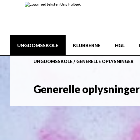
UNGDOMSSKOLE
KLUBBERNE
HGL
UNGDOMSSKOLE
/
GENERELLE OPLYSNINGER
Generelle oplysninger
Ungdomsskolen er for alle
unge i Ho
Du kan gå i Ungdomsskolen til du fyld
hverdage, weekender og i ferier.