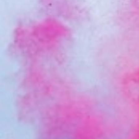
Ferieperioder på Ungdomsskolen er 
Ungdomsskolens kontor
finder du G
bygning 6.
Hvordan og hvornår får jeg besked 
Du får besked om du er optaget på ho
mail og SMS senest 1 uge før holdet 
Har du spørgsmål kan du altid ringe 
tlf.: 72 36 40 00/#2.
Betaling
De fleste hold i ungdomsskolen er grat
holdbeskrivelsen om der er betaling e
Du er først tilmeldt et betalingshold
hjemmesiden OG betalt.
Forsikring af elever: