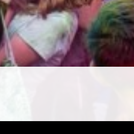
r i den nye persondatalov,
GDPR.
er mail til dig om holdændringer, -
isse beskeder kan du (i de fleste
s fra vores PC - telefonnummer
12 04
kolen. Ønsker du IKKE at modtage