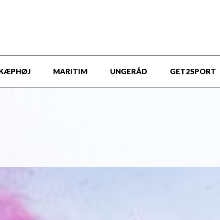
KÆPHØJ
MARITIM
UNGERÅD
GET2SPORT
lbæk Kommune mellem 13 og 18 år.
er 19 år. Vi tilbyder både hold på