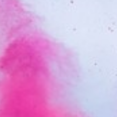
de samme som skolernes ferie.
l. Ringstedvej 32, 4300 Holbæk,
om optagelse på et hold
ldet eller du står på venteliste på
starter.
til ungdomsskolens kontor på
is. Det vil stå i
ller ej.
, når du lavet din tilmelding på