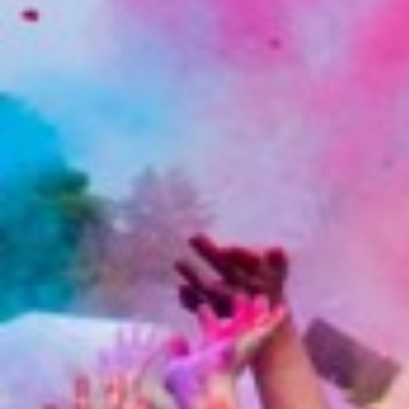
I tilfælde af skade, er du kun dækket
ulykkesforsikring/heltidsulykkesfors
COVID-19:
Vi efterlever sundhedsmyndighedern
både i undervisning og i det praktiske,
følge instruktionen. Sker der ændring
under forløbet, vil du få besked på
HVIS du har symptomer på corona-vi
af hensyn til kammerater og lærer.
Afbud til hold MED betaling:
(gælder
Ved et betalingshold, mister du det b
melder fra
mindre end 4
uger
før ak
Hvis VI kan sælge pladsen til en ande
til en kammerat, får du naturligvis p
besked om ændringen, ring 72 36 40