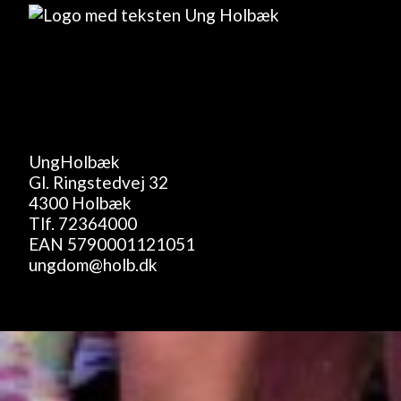
UngHolbæk
Gl. Ringstedvej 32
4300 Holbæk
Tlf.
72364000
EAN 5790001121051
ungdom@holb.dk