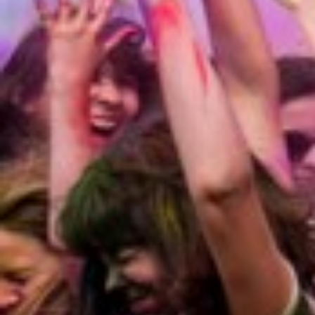
Hvad kræves af
dig som ung i Ungd
- At du har lyst til bruge din friti
samtidig lære noget
- At du møder op på de hold, som du h
- At du melder afbud til din lærer/ins
forhindret i at deltage
NB: Hvis du flere gange ikke melder 
for at få en forklaring på hvorfor.
Medindflydelse og demokrati - en vi
Når undervisningen begynder, snakke
forventninger, forudsætninger og øns
forløb.
Billeder
Vi tager ofte billeder på vores hold,
vores hjemmeside/facebook.
Desuden bruges billederne ofte på f