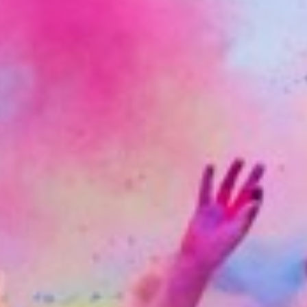
 af EGEN fritids- og
ikring.
es krav om afstand, hygiejne m.m.
 din lærer vil guide dig og du skal
 i forhold til tidligere udmeldt
 SMS/MAIL.
rus, beder dig om IKKE at møde op
 ikke knallert)
eløb du har indbetalt, hvis du
tiviteten.
n - eller hvis DU kan sælge din plads
engene retur. Vi skal blot have
 00/#2.