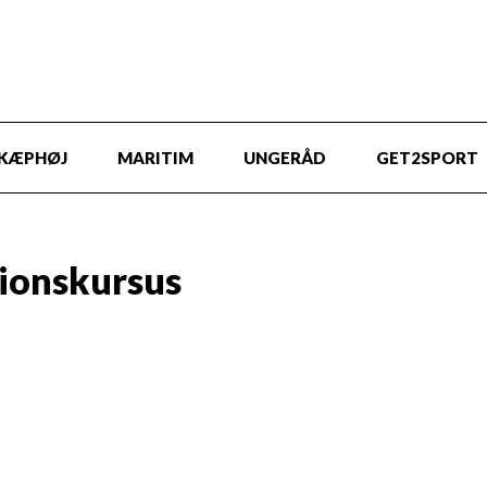
KÆPHØJ
MARITIM
UNGERÅD
GET2SPORT
ionskursus
ng med vores 5 timers
 give lærere,
isintroduktion til