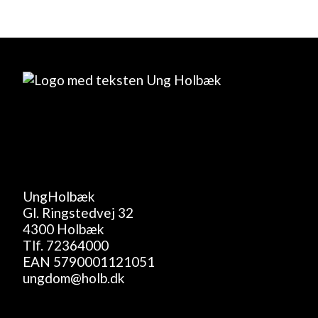
UngHolbæk
Gl. Ringstedvej 32
4300 Holbæk
Tlf.
72364000
EAN 5790001121051
ungdom@holb.dk