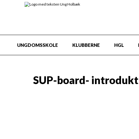
UNGDOMSSKOLE
KLUBBERNE
HGL
SUP-board- introdukt
I sommer halvåret 2026
Formål:
Kom godt i gang med Stand Up Paddli
SUP intro kursus. Kursets formål er at
pædagoger og andre intresseret en bas