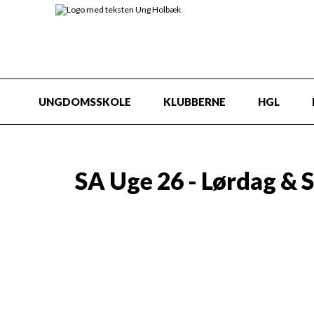
UNGDOMSSKOLE
KLUBBERNE
HGL
SA Uge 26 - Lørdag & 
Ugedag
Alle
Mandag
Tirsdag
Onsdag
Torsdag
Fredag
Nøgleord
Alle
1-100 kr
100-200 kr
200-300 kr
Gratis