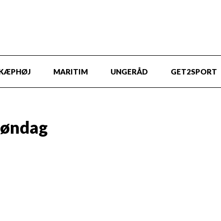
KÆPHØJ
MARITIM
UNGERÅD
GET2SPORT
Søndag
Lørdag
Søndag