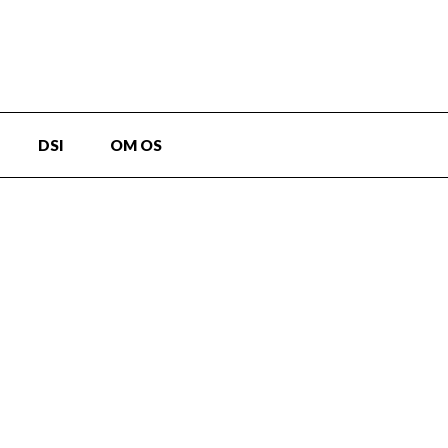
DSI
OM OS
Nulstil