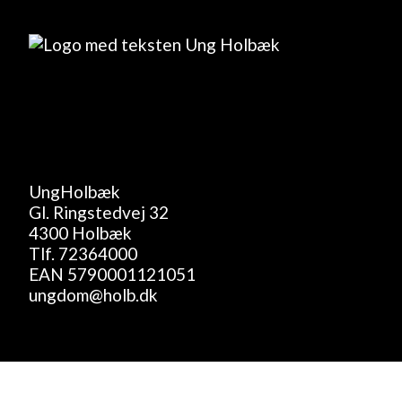
UngHolbæk
Gl. Ringstedvej 32
4300 Holbæk
Tlf.
72364000
EAN 5790001121051
ungdom@holb.dk