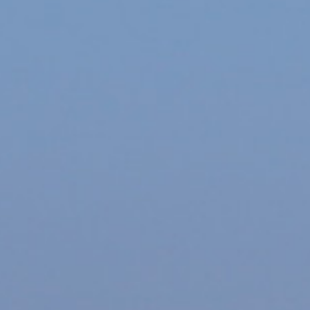
større fællesskab. L
lokale foreninger, or
med natur, klima, frilu
håndværk. Der vil vær
aldre – både på land o
I løbet af dagen kan 
• Formidling og oplæg
• Sejlture og maritim
• Historiske fartøjer
• Børne- og familieak
• Levende musik, ma
• Møder med lokale fæ