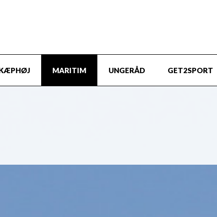
KÆPHØJ
MARITIM
UNGERÅD
GET2SPORT
 dag fyldt med