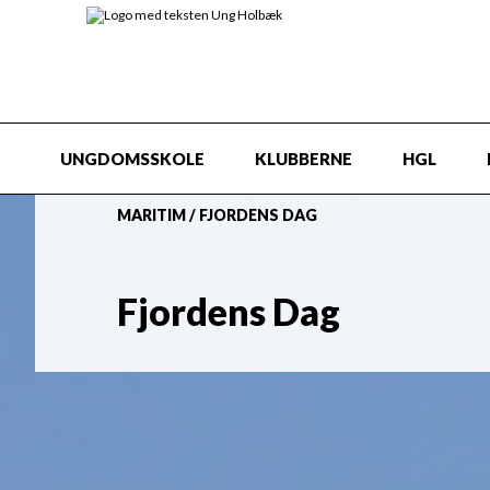
UNGDOMSSKOLE
KLUBBERNE
HGL
MARITIM
/
FJORDENS DAG
Fjordens Dag
Fjordens Dag på Holbæk Havn, er en