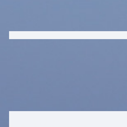
Fjordens Dag handler ikke kun om at
inspireret af de løsninger og samarbe
Vi tror på, at viden, fællesskab og ha
initiativer kan være med til at skabe
Læs mere om Fjordens dag og hent 
fritid/arrangementer/fjordens-dag