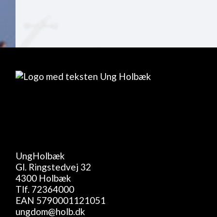
UngHolbæk
Gl. Ringstedvej 32
4300 Holbæk
Tlf.
72364000
EAN 5790001121051
ungdom@holb.dk