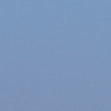
angs havnefronten kan du møde
ganisationer og fagfolk, som arbejder
ftsliv, kulturhistorie og maritimt
e aktiviteter og oplevelser for alle
g på vand.
du blandt andet opleve:
 om fjordens natur og miljø
e aktiviteter
 og maritimt håndværk
tiviteter
dboder og tøjbyttemarked
llesskaber og grønne initiativer