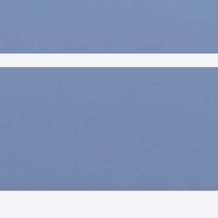
 forstå udfordringerne – men også om at blive
jder, der allerede er i gang.
ndling går hånd i hånd, og at små lokale
 store forandringer.
programmet her:
https://holbaek.dk/kultur-og-