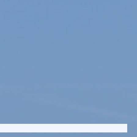
på tværs af borgere, eksperter og
r den fortælling en del af et endnu