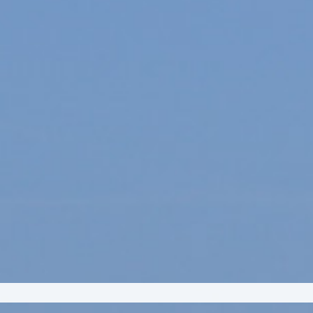
m vores fælles fjord.
imasejladsfestivalen
aber en blå-grøn
liv, kulturhistorie og
stærke engagement,
adsfestivalen. Her
skilde- og
ns miljøtilstand og
nger, vores fjorde
 algevækst og
 har festivalen været med til at skabe samtaler 
n passe bedre på fjorden.
På Fjordens Dag blive