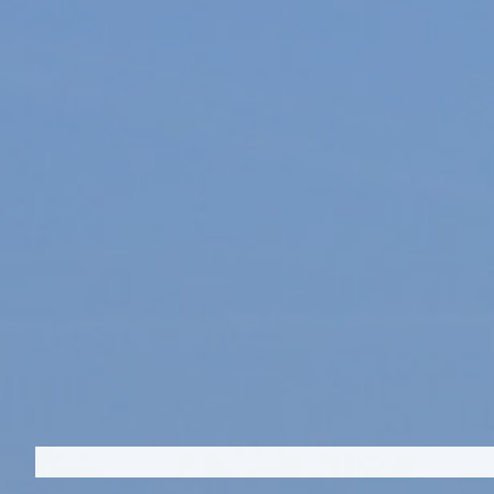
oplevelser, fællesskab og ny viden o
Fjordens Dag er lagt sammen med Kl
og er nu én fælles begivenhed og sk
folkefest med fokus på miljø, frilufts
lokale fællesskaber.
Fjordens Dag bygger videre på det 
som siden 2021 har præget Klimasejl
har unge fra Holbæk og resten af Ro
Isefjordsområdet sat fokus på fjorde
skabt opmærksomhed om de udfordri
står overfor – blandt andet iltsvind,
pressede økosystemer.
Gennem sejlads, formidling og dialog
politikere om, hvordan vi sammen ka