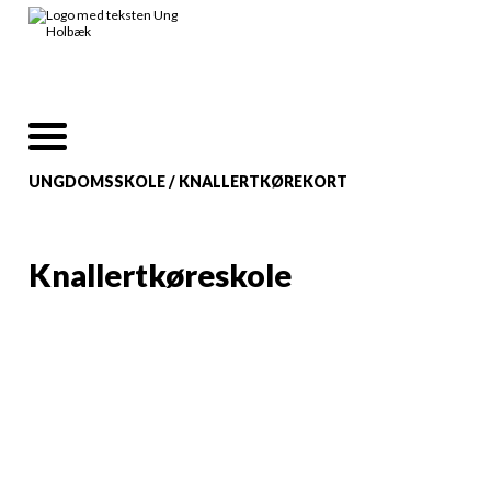
UNGDOMSSKOLE
/
KNALLERTKØREKORT
Knallertkøreskole
Sådan kommer du i gang
Vil du køre på lille knallert?
Knallertkørekort: