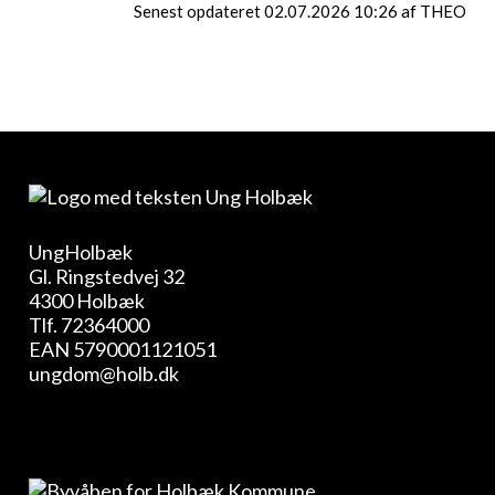
Senest opdateret 02.07.2026 10:26 af THEO
UngHolbæk
Gl. Ringstedvej 32
4300 Holbæk
Tlf.
72364000
EAN 5790001121051
ungdom@holb.dk