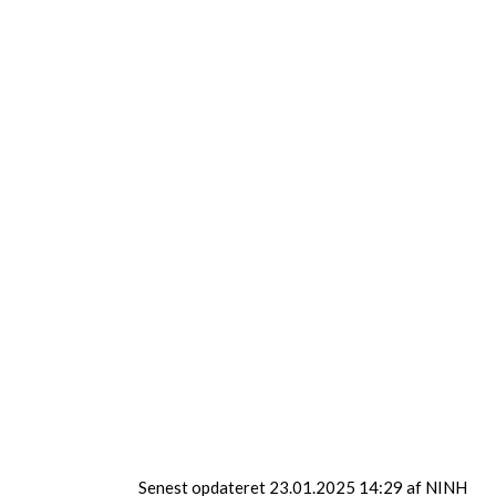
Sender du en sms bliver du ringet op af
en rådgiver i løbet af 1-3 hverdage.
Start allerede i dag
Download appen XHALE
Senest opdateret 23.01.2025 14:29 af NINH