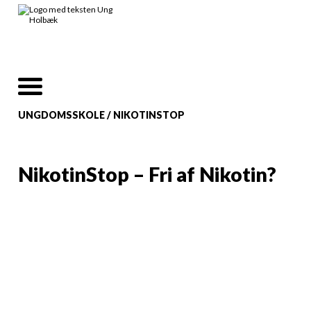
UNGDOMSSKOLE
/
NIKOTINSTOP
NikotinStop – Fri af Nikotin?
Hej
...
er
DU
også træt af
dit nikotinforbrug?