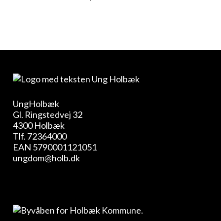
UngHolbæk
Gl. Ringstedvej 32
4300 Holbæk
Tlf.
72364000
EAN 5790001121051
ungdom@holb.dk