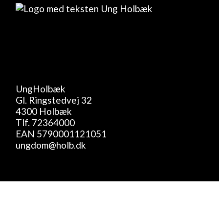
UngHolbæk
Gl. Ringstedvej 32
4300 Holbæk
Tlf.
72364000
EAN 5790001121051
ungdom@holb.dk