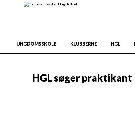
UNGDOMSSKOLE
KLUBBERNE
HGL
HGL søger praktikant
HGL - Holbæks Grønne Lunge, formidl
natur
søger praktikant efteråret 2025