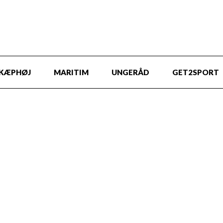
KÆPHØJ
MARITIM
UNGERÅD
GET2SPORT
ingscenter for klima, miljø og